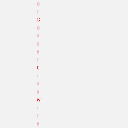
o
r
C
o
n
c
e
r
t
i
n
a
W
i
r
e